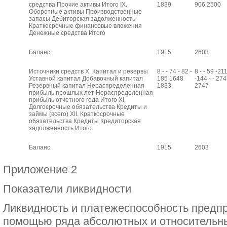
средства Прочие активы Итого IX.
1839
906 2500
Оборотные активы Производственные
запасы Дебиторская задолженность
Краткосрочные финансовые вложения
Денежные средства Итого
Баланс
1915
2603
Источники средств X. Капитал и резервы
8 - - 74 - 82 -
8 - - 59 -21
Уставной капитал Добавочный капитал
185 1648
-144 - - 27
Резервный капитал Нераспределенная
1833
2747
прибыль прошлых лет Нераспределенная
прибыль отчетного года Итого XI.
Долгосрочные обязательства Кредиты и
займы (всего) XII. Краткосрочные
обязательства Кредиты Кредиторская
задолженность Итого
Баланс
1915
2603
Приложение 2
Показатели ликвидности
Ликвидность и платежеспособность предпр
помощью ряда абсолютных и относительны