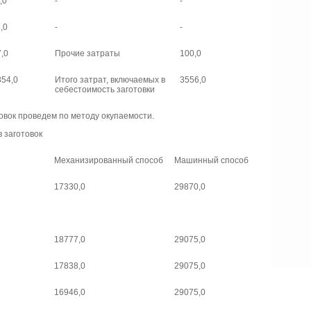
,0
-
-
,0
-
-
,0
Прочие затраты
100,0
854,0
Итого затрат, включаемых в
3556,0
себестоимость заготовки
овок проведем по методу окупаемости.
 заготовок
Механизированный способ
Машинный способ
17330,0
29870,0
18777,0
29075,0
17838,0
29075,0
16946,0
29075,0