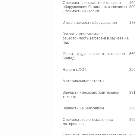
Стоимость лесозаготовительного
160
оборудования Стоимость вагончиков
800
Стоимость бензопил
Итого стоимость оборудования
173
Затраты, включаемые в
себестоимость заготовки в расчете на
год:
Оплата труда лесозаготовительных
650
бригад
Налоги с ФОТ
250
Материальные затраты
Запчасти к лесозаготовительной
881
технике
Запчасти на бензопилы
250
Стоимость горючесмазочных
290
материалов