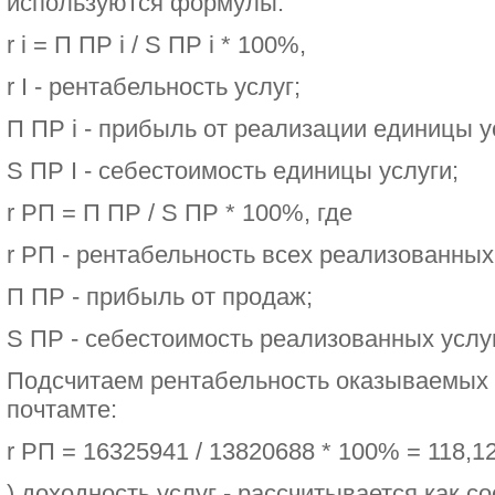
используются формулы:
r i = П ПР i / S ПР i * 100%,
r I - рентабельность услуг;
П ПР i - прибыль от реализации единицы у
S ПР I - себестоимость единицы услуги;
r РП = П ПР / S ПР * 100%, где
r РП - рентабельность всех реализованных
П ПР - прибыль от продаж;
S ПР - себестоимость реализованных услуг
Подсчитаем рентабельность оказываемых 
почтамте:
r РП = 16325941 / 13820688 * 100% = 118,1
) доходность услуг - рассчитывается как 