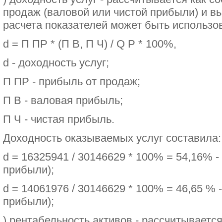
продаж (валовой или чистой прибыли) и в
расчета показателей может быть использо
d = П ПР * (П В, П Ч) / Q Р * 100%,
d - доходность услуг;
П ПР - прибыль от продаж;
П В - валовая прибыль;
П Ч - чистая прибыль.
Доходность оказываемых услуг составила:
d = 16325941 / 30146629 * 100% = 54,16% -
прибыли);
d = 14061976 / 30146629 * 100% = 46,65 % 
прибыли);
) рентабельность активов - рассчитываетс