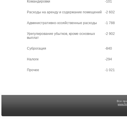
Командировки
-101
Расходы на аренду и содержание помещений
-2 602
Административно-хозяйственные расходы
-1 788
Урегулирование убытков, кроме основных
-2 902
выплат
Суброгация
-840
Налоги
-294
Прочее
-1 021
Все пр
www.fi